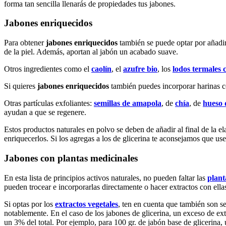
forma tan sencilla llenarás de propiedades tus jabones.
Jabones enriquecidos
Para obtener
jabones enriquecidos
también se puede optar por añadi
de la piel. Además, aportan al jabón un acabado suave.
Otros ingredientes como el
caolín
, el
azufre bio
, los
lodos termales 
Si quieres
jabones enriquecidos
también puedes incorporar harinas c
Otras partículas exfoliantes:
semillas de amapola
, de
chía
, de
hueso 
ayudan a que se regenere.
Estos productos naturales en polvo se deben de añadir al final de la e
enriquecerlos. Si los agregas a los de glicerina te aconsejamos que use
Jabones con plantas medicinales
En esta lista de principios activos naturales, no pueden faltar las
plant
pueden trocear e incorporarlas directamente o hacer extractos con ell
Si optas por los
extractos vegetales
, ten en cuenta que también son se
notablemente. En el caso de los jabones de glicerina, un exceso de ex
un 3% del total. Por ejemplo, para 100 gr. de jabón base de glicerina, u