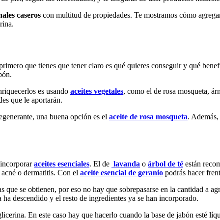
ales caseros
con multitud de propiedades. Te mostramos cómo agregar ac
rina.
 primero que tienes que tener claro es qué quieres conseguir y qué benefi
bón.
enriquecerlos es usando
aceites vegetales
, como el de rosa mosqueta, árn
ades que le aportarán.
 regenerante, una buena opción es el
aceite de rosa mosqueta
. Además, 
incorporar
aceites esenciales
. El de
lavanda
o
árbol de té
están recom
 acné o dermatitis. Con el
aceite esencial de geranio
podrás hacer fren
las que se obtienen, por eso no hay que sobrepasarse en la cantidad a a
 ha descendido y el resto de ingredientes ya se han incorporado.
glicerina. En este caso hay que hacerlo cuando la base de jabón esté lí