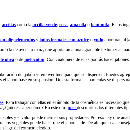
r
arcillas
como la
arcilla verde
,
rosa
,
amarilla
o
bentonita
. Estos ing
con oligoelementos
y
lodos termales con azufre
o
yodo
aportarán al j
omo la de avena o maíz, que aportarán a una agradable textura y actuar
de oliva
o de
melocotón
. Con cualquiera de ellas podrás hacer jabones e
laboración del jabón y remover bien para que se dispersen. Puedes agrega
s el jabón base en suspensión. De esta forma las partículas se dispersar
as
. Para trabajar con ellas en el ámbito de la cosmética es necesario que
as. ¿Quieres saber cómo? En este otro
post
descubrirás los diferentes ti
nsibles y el calor puede mermar sus propiedades. Por eso hay que añadir
tractos vegetales puede hacer que el jabón sude. De ahí que sea aconsej
n 1 gr. del extracto elegido.