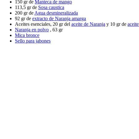
150 gr de
Manteca de mango
113,5 gr de
Sosa caustica
200 gr de
Agua desmineralizada
92 gr de
extracto de Naranja amarga
Aceites esenciales, 20 gr del
aceite de Naranja
y 10 gr de
aceit
Naranja en polvo
, 63 gr
Mica bronce
Sello para jabones