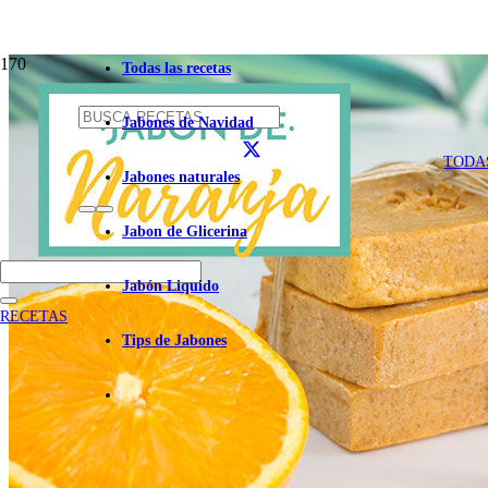
Todas las recetas
Jabones de Navidad
TODA
Jabones naturales
Jabon de Glicerina
Jabón Liquido
RECETAS
Tips de Jabones