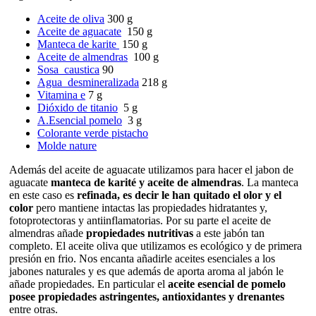
Aceite de oliva
300 g
Aceite de aguacate
150 g
Manteca de karite
150 g
Aceite de almendras
100 g
Sosa caustica
90
Agua desmineralizada
218 g
Vitamina e
7 g
Dióxido de titanio
5 g
A.Esencial pomelo
3 g
Colorante verde pistacho
Molde nature
Además del aceite de aguacate utilizamos para hacer el jabon de
aguacate
manteca de karité y aceite de almendras
. La manteca
en este caso es
refinada, es decir le han quitado el olor y el
color
pero mantiene intactas las propiedades hidratantes y,
fotoprotectoras y antiinflamatorias. Por su parte el aceite de
almendras añade
propiedades nutritivas
a este jabón tan
completo. El aceite oliva que utilizamos es ecológico y de primera
presión en frio. Nos encanta añadirle aceites esenciales a los
jabones naturales y es que además de aporta aroma al jabón le
añade propiedades. En particular el
aceite esencial de pomelo
posee propiedades astringentes, antioxidantes y drenantes
entre otras.