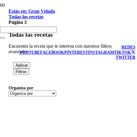
Estás en: Gran Velada
Todas las recetas
Página 3
Todas las recetas
Encuentra la receta que te interesa con nuestros filtros
REDES
avanzados
YOUTUBE
FACEBOOK
PINTEREST
INSTAGRAM
TIKTOK
TWITTER
Aplicar
Filtros
Organiza por