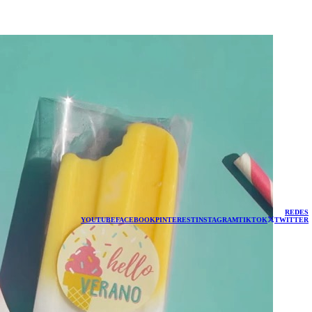
REDES
YOUTUBE
FACEBOOK
PINTEREST
INSTAGRAM
TIKTOK
TWITTER