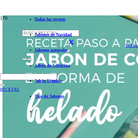
Todas las recetas
Jabones de Navidad
TODA
Jabones naturales
Jabon de Glicerina
Jabón Liquido
RECETAS
Tips de Jabones