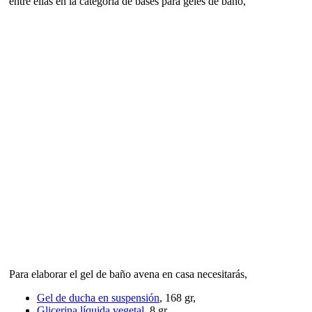
entre ellas en la categoría de bases para geles de baño,
Para elaborar el gel de baño avena en casa necesitarás,
Gel de ducha en suspensión
, 168 gr,
Glicerina líquida vegetal
, 8 gr