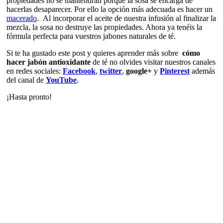
propiedades no se mantendrán porque la sosa se encarga de
hacerlas desaparecer. Por ello la opción más adecuada es hacer un
macerado
. Al incorporar el aceite de nuestra infusión al finalizar la
mezcla, la sosa no destruye las propiedades. Ahora ya tenéis la
fórmula perfecta para vuestros jabones naturales de té.
Si te ha gustado este post y quieres aprender más sobre
cómo
hacer jabón antioxidante
de té no olvides visitar nuestros canales
en redes sociales:
Facebook
,
twitter
,
google+
y
Pinterest
además
del canal de
YouTube
.
¡Hasta pronto!