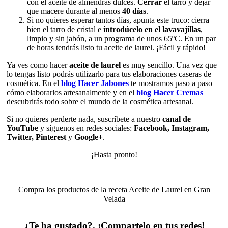
con el aceite de almendras dulces.
Cerrar
el tarro y dejar
que macere durante al menos
40 días
.
Si no quieres esperar tantos días, apunta este truco: cierra
bien el tarro de cristal e
introdúcelo en el lavavajillas
,
limpio y sin jabón, a un programa de unos 65ºC. En un par
de horas tendrás listo tu aceite de laurel. ¡Fácil y rápido!
Ya ves como hacer
aceite de laurel
es muy sencillo. Una vez que
lo tengas listo podrás utilizarlo para tus elaboraciones caseras de
cosmética. En el
blog Hacer Jabones
te mostramos paso a paso
cómo elaborarlos artesanalmente y en el
blog Hacer Cremas
descubrirás todo sobre el mundo de la cosmética artesanal.
Si no quieres perderte nada, suscríbete a nuestro
canal de
YouTube
y síguenos en redes sociales:
Facebook, Instagram,
Twitter, Pinterest
y
Google+
.
¡Hasta pronto!
Compra los productos de la receta
Aceite de Laurel
en Gran
Velada
¿Te ha gustado?. ¡Compartelo en tus redes!