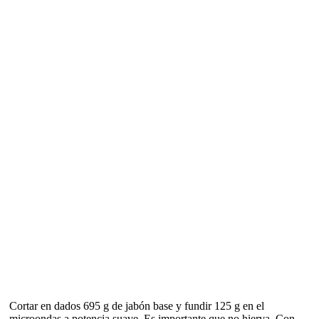
Cortar en dados 695 g de jabón base y fundir 125 g en el
microondas a potencia suave. Es importante que no hierva. Con