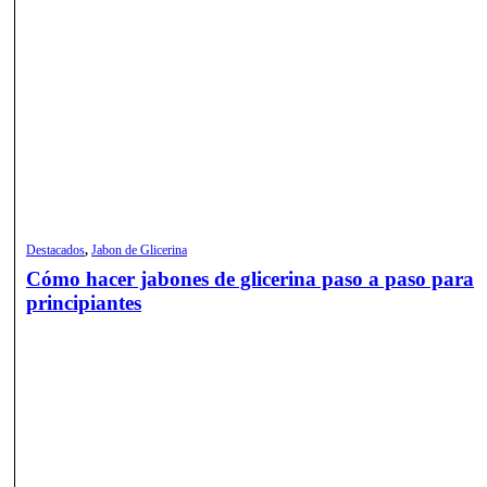
Destacados
,
Jabon de Glicerina
Cómo hacer jabones de glicerina paso a paso para
principiantes