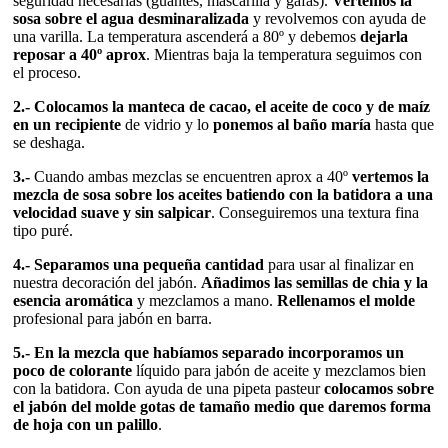
seguridad necesarias (guantes, mascarilla y gafas).
Vertemos la
sosa sobre el agua desminaralizada
y revolvemos con ayuda de
una varilla. La temperatura ascenderá a 80º y debemos
dejarla
reposar a 40º aprox
. Mientras baja la temperatura seguimos con
el proceso.
2.- Colocamos la manteca de cacao, el aceite de coco y de maíz
en un recipiente
de vidrio y lo
ponemos al baño maría
hasta que
se deshaga.
3.-
Cuando ambas mezclas se encuentren aprox a 40º
vertemos la
mezcla de sosa sobre los aceites batiendo con la batidora a una
velocidad suave y sin salpicar
. Conseguiremos una textura fina
tipo puré.
4.- Separamos una pequeña cantidad
para usar al finalizar en
nuestra decoración del jabón.
Añadimos las semillas de chia y la
esencia aromática
y mezclamos a mano.
Rellenamos el molde
profesional para jabón en barra.
5.- En la mezcla que habíamos separado incorporamos un
poco de colorante
líquido para jabón de aceite y mezclamos bien
con la batidora. Con ayuda de una pipeta pasteur
colocamos sobre
el jabón del molde gotas de tamaño medio que daremos forma
de hoja con un palillo
.