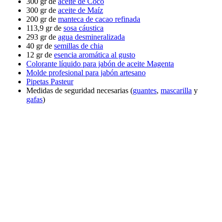
300 gr de
aceite de Coco
300 gr de
aceite de Maíz
200 gr de
manteca de cacao refinada
113,9 gr de
sosa cáustica
293 gr de
agua desmineralizada
40 gr de
semillas de chia
12 gr de
esencia aromática al gusto
Colorante líquido para jabón de aceite Magenta
Molde profesional para jabón artesano
Pipetas Pasteur
Medidas de seguridad necesarias (
guantes
,
mascarilla
y
gafas
)